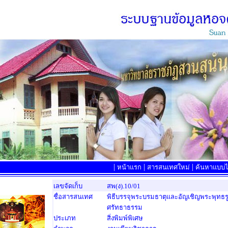
|
|
|
หน้าแรก
สารสนเทศใหม่
ค้นหาแบบไล
เลขจัดเก็บ
สพ(ง).10/01
ชื่อสารสนเทศ
พิธีบรรจุพระบรมธาตุและอัญเชิญพระพุทธรู
ศรัทธาธรรม
ประเภท
สิ่งพิมพ์พิเศษ