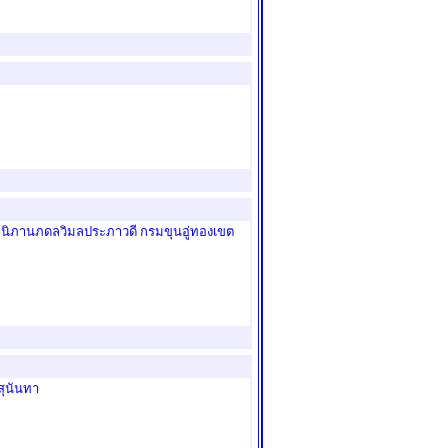
้านิภานภดลวิมลประภาวดี กรมขุนอู่ทองเขต
นสุนันทา