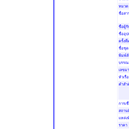
หมวด
ชื่อส
ชื่อผู้
ชื่ออุ
ครั้งที
ชื่่อชุด
พิมพ์ล
บรรณล
เลขม
หัวเรื่
คำสำ
การเช
สถานที
แหล่งท
ราคา