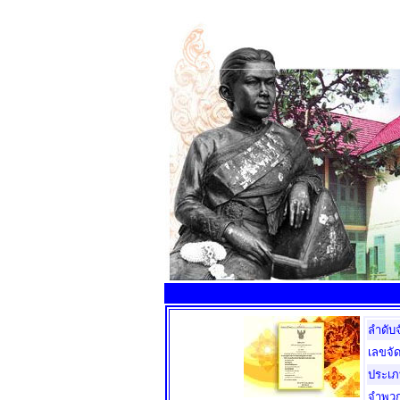
ลำดับ
เลขจัด
ประเ
จำพว