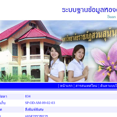
|
|
|
หน้าแรก
สารสนเทศใหม่
ค้นหาแบบไล
834
จัดหา
SP-OD-AM-09-02-03
เก็บ
ภท
สิ่งพิมพ์พิเศษ
ก
เอกสารราชการ