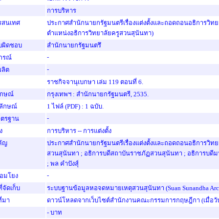
การบริหาร
ารสนเทศ
ประกาศสำนักนายกรัฐมนตรีเรื่องแต่งตั้งและถอดถอนอธิการวิทยา
ตำแหน่งอธิการวิทยาลัยครูสวนสุนันทา)
รับผิดชอบ
สำนักนายกรัฐมนตรึ
-
ปกรณ์
-
่ผลิต
ราชกิจจานุเบกษา เล่ม 119 ตอนที่ 6.
ักษณ์
กรุงเทพฯ : สำนักนายกรัฐมนตรี, 2535.
ักษณ์
1 ไฟล์ (PDF) : 1 ฉบับ.
-
าตรฐาน
อง
การบริหาร -- การแต่งตั้ง
คัญ
ประกาศสำนักนายกรัฐมนตรีเรื่องแต่งตั้งและถอดถอนอธิการวิทยาล
สวนสุนันทา ; อธิการบดีสถาบันราชภัฏสวนสุนันทา ; อธิการบดี
; พล คำปังส์ุ
-
ื่อมโยง
่จัดเก็บ
ระบบฐานข้อมูลหอจดหมายเหตุสวนสุนันทา (Suan Sunandha Arch
ี่มา
ดาวน์โหลดจากเว็บไซต์สำนักงานคณะกรรมการกฤษฎีกา (เมื่อวันท
- บาท