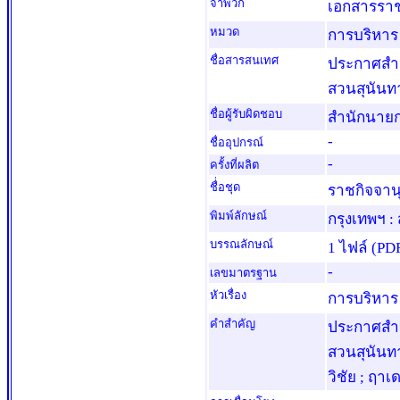
จำพวก
เอกสารรา
หมวด
การบริหาร
ชื่อสารสนเทศ
ประกาศสำนั
สวนสุนันทา
ชื่อผู้รับผิดชอบ
สำนักนายก
-
ชื่ออุปกรณ์
-
ครั้งที่ผลิต
ชื่่อชุด
ราชกิจจานุ
พิมพ์ลักษณ์
กรุงเทพฯ :
บรรณลักษณ์
1 ไฟล์ (PDF
-
เลขมาตรฐาน
หัวเรื่อง
การบริหาร 
คำสำคัญ
ประกาศสำนั
สวนสุนันทา
วิชัย ; ฤาเ