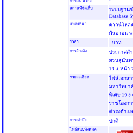
-
การเชื่อมโยง
สถานที่จัดเก็บ
ระบบฐานข้
Database S
แหล่งที่มา
ดาวน์โหลด
กันยายน พ.
ราคา
- บาท
การอ้างอิง
ประกาศสำนั
สวนสุนันทา
19 ง. หน้า 
รายละเอียด
ไฟล์เอกสา
มหาวิทยาล
พิเศษ 19 ง
ราชโองการโ
ดำรงตำแหน
การเข้าถึง
ปกติ
ไฟล์แนบทั้งหมด