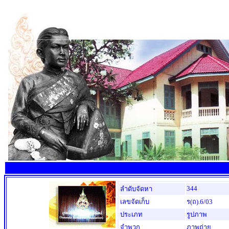
344
ลำดับจัดหา
เลขจัดเก็บ
ร(ถ).6/03
ประเภท
รูปภาพ
จำพวก
ภาพถ่าย