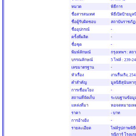
หมวด
พิธีการ
ชื่อสารสนเทศ
พิธีเปิดป้ายมูลน
ชื่อผู้รับผิดชอบ
สถาบันราชภัฏ
-
ชื่ออุปกรณ์
-
ครั้งที่ผลิต
-
ชื่่อชุด
พิมพ์ลักษณ์
กรุงเทพฯ : สถ
บรรณลักษณ์
5 ไฟล์ : 239-243
-
เลขมาตรฐาน
หัวเรื่อง
งานรื่นเริง, 25
คำสำคัญ
มูลนิธิสุนันทาก
-
การเชื่อมโยง
สถานที่จัดเก็บ
ระบบฐานข้อมูล
แหล่งที่มา
หอจดหมายเหตุสว
ราคา
- บาท
-
การอ้างอิง
รายละเอียด
ไฟล์รูปภาพพิธีเ
รณิการ์ โรงแร