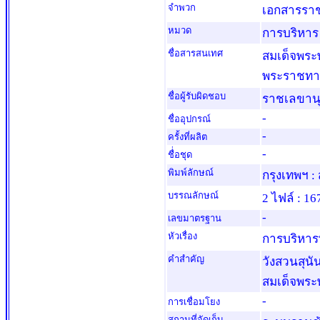
จำพวก
เอกสารรา
หมวด
การบริหาร
ชื่อสารสนเทศ
สมเด็จพระ
พระราชทาน
ชื่อผู้รับผิดชอบ
ราชเลขานุ
-
ชื่ออุปกรณ์
-
ครั้งที่ผลิต
-
ชื่่อชุด
พิมพ์ลักษณ์
กรุงเทพฯ 
บรรณลักษณ์
2 ไฟล์ : 16
-
เลขมาตรฐาน
หัวเรื่อง
การบริหาร
คำสำคัญ
วังสวนสุนั
สมเด็จพระพ
-
การเชื่อมโยง
สถานที่จัดเก็บ