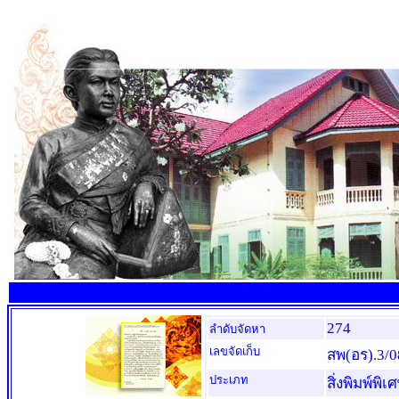
274
ลำดับจัดหา
เลขจัดเก็บ
สพ(อร).3/0
ประเภท
สิ่งพิมพ์พิเ