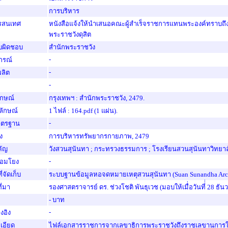
การบริหาร
ารสนเทศ
หนังสือแจ้งให้นำเสนอคณะผู้สำเร็จราชการแทนพระองค์ทราบถึ
พระราชวังดุสิต
รับผิดชอบ
สำนักพระราชวัง
-
ปกรณ์
-
่ผลิต
-
ักษณ์
กรุงเทพฯ : สำนักพระราชวัง, 2479.
ักษณ์
1 ไฟล์ : 164.pdf (1 แผ่น).
-
าตรฐาน
อง
การบริหารทรัพยากรกายภาพ, 2479
คัญ
วังสวนสุนันทา ; กระทรวงธรรมการ ; โรงเรียนสวนสุนันทาวิทยาล
-
ื่อมโยง
่จัดเก็บ
ระบบฐานข้อมูลหอจดหมายเหตุสวนสุนันทา (Suan Sunandha Arch
ี่มา
รองศาสตราจารย์ ดร. ช่วงโชติ พันธุเวช (มอบให้เมื่่อวันที่่่ 28 ธั
- บาท
-
งอิง
เอียด
ไฟล์เอกสารราชการจากเลขาธิการพระราชวังถึงราชเลขานุการใ