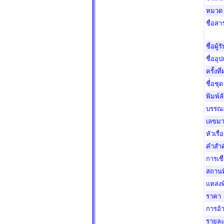
หมวด
ชื่อส
ชื่อผู้
ชื่ออุ
ครั้งที
ชื่่อชุด
พิมพ์ล
บรรณล
เลขม
หัวเรื่
คำสำ
การเช
สถานที
แหล่งท
ราคา
การอ้า
รายละ