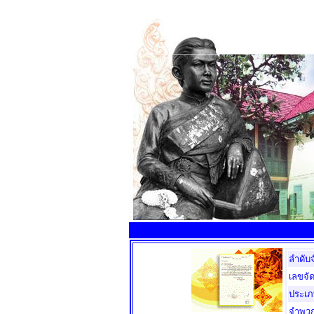
ลำดับ
เลขจัด
ประเ
จำพว