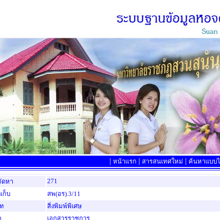
|
|
|
หน้าแรก
สารสนเทศใหม่
ค้นหาแบบไล
271
จัดหา
เก็บ
สพ(อร).3/11
ภท
สิ่งพิมพ์พิเศษ
ก
เอกสารราชการ